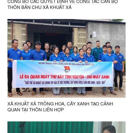
CÔNG BỐ CÁC QUYẾT ĐỊNH VỀ CÔNG TÁC CÁN BỘ
THÔN BẢN CHU XÃ KHUẤT XÁ
XÃ KHUẤT XÁ TRỒNG HOA, CÂY XANH TẠO CẢNH
QUAN TẠI THÔN LIÊN HỢP