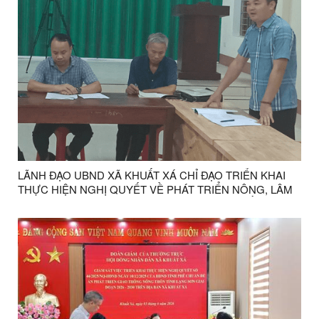
LÃNH ĐẠO UBND XÃ KHUẤT XÁ CHỈ ĐẠO TRIỂN KHAI
THỰC HIỆN NGHỊ QUYẾT VỀ PHÁT TRIỂN NÔNG, LÂM
NGHIỆP CHỦ LỰC TẬP TRUNG, BỀN VỮNG GẮN VỚI
CHẾ BIẾN TIÊU THỤ SẢN PHẨM