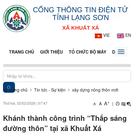
CỔNG THÔNG TIN ĐIỆN TỬ
TỈNH LẠNG SƠN
XÃ KHUẤT XÁ
VIE
EN
TRANG CHỦ
GIỚI THIỆU
TỔ CHỨC BỘ MÁY
DOANH NG
Toggle
naviga
Trang chủ
Tin tức - Sự kiện
xây dựng nông thôn mới
+
A
Thứ hai, 02/02/2026
|
07:47
A
|
-
A
Khánh thành công trình “Thắp sáng
đường thôn” tại xã Khuất Xá