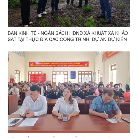
BAN KINH TẾ - NGÂN SÁCH HĐND XÃ KHUẤT XÁ KHẢO
SÁT TẠI THỰC ĐỊA CÁC CÔNG TRÌNH, DỰ ÁN DỰ KIẾN
THỰC HIỆN ĐẦU TƯ CÔNG TRÊN ĐỊA BÀN XÃ