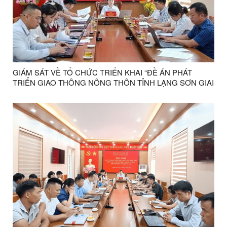
GIÁM SÁT VỀ TỔ CHỨC TRIỂN KHAI “ĐỀ ÁN PHÁT
TRIỂN GIAO THÔNG NÔNG THÔN TỈNH LẠNG SƠN GIAI
ĐOẠN 2026 – 2030” TRÊN ĐỊA BÀN XÃ KHUẤT XÁ