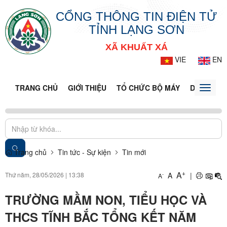
CỔNG THÔNG TIN ĐIỆN TỬ
TỈNH LẠNG SƠN
XÃ KHUẤT XÁ
VIE
EN
TRANG CHỦ
GIỚI THIỆU
TỔ CHỨC BỘ MÁY
DOANH NG
Toggle
naviga
Trang chủ
Tin tức - Sự kiện
Tin mới
+
A
Thứ năm, 28/05/2026
|
13:38
A
|
-
A
TRƯỜNG MẦM NON, TIỂU HỌC VÀ
THCS TĨNH BẮC TỔNG KẾT NĂM