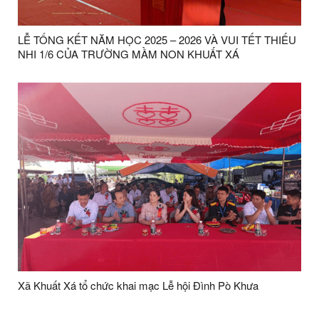
LỄ TỔNG KẾT NĂM HỌC 2025 – 2026 VÀ VUI TẾT THIẾU
NHI 1/6 CỦA TRƯỜNG MẦM NON KHUẤT XÁ
Xã Khuất Xá tổ chức khai mạc Lễ hội Đình Pò Khưa