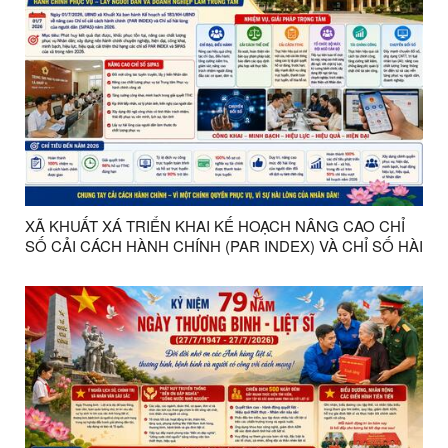
XÃ KHUẤT XÁ TRIỂN KHAI KẾ HOẠCH NÂNG CAO CHỈ
SỐ CẢI CÁCH HÀNH CHÍNH (PAR INDEX) VÀ CHỈ SỐ HÀI
LÒNG CỦA NGƯỜI DÂN (SIPAS) NĂM 2026