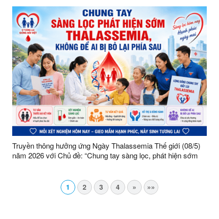
Truyền thông hưởng ứng Ngày Thalassemia Thế giới (08/5)
năm 2026 với Chủ đề: “Chung tay sàng lọc, phát hiện sớm
Thalassemia – Không để ai bị bỏ lại phía sau”
1
2
3
4
»
»»