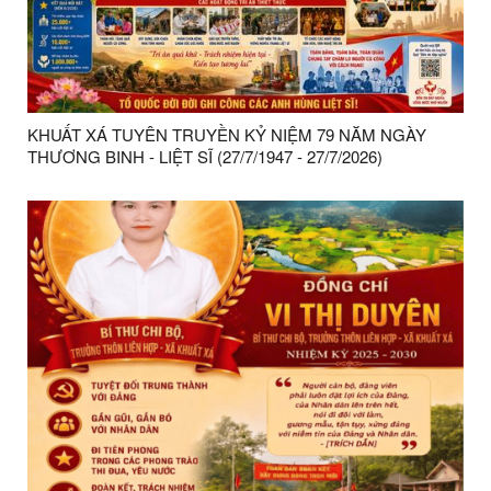
KHUẤT XÁ TUYÊN TRUYỀN KỶ NIỆM 79 NĂM NGÀY
THƯƠNG BINH - LIỆT SĨ (27/7/1947 - 27/7/2026)