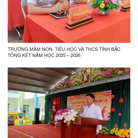
TRƯỜNG MẦM NON, TIỂU HỌC VÀ THCS TĨNH BẮC
TỔNG KẾT NĂM HỌC 2025 – 2026