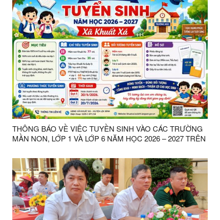
THÔNG BÁO VỀ VIÊC TUYỀN SINH VÀO CÁC TRƯỜNG
MẦN NON, LỚP 1 VÀ LỚP 6 NĂM HỌC 2026 – 2027 TRÊN
ĐỊA BÀN XÃ KHUẤT XÁ