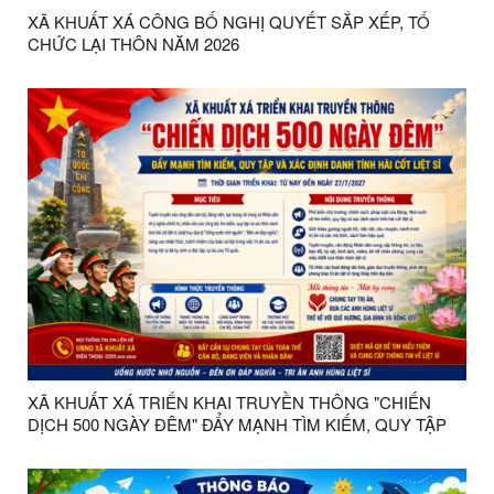
XÃ KHUẤT XÁ CÔNG BỐ NGHỊ QUYẾT SẮP XẾP, TỔ
CHỨC LẠI THÔN NĂM 2026
XÃ KHUẤT XÁ TRIỂN KHAI TRUYỀN THÔNG "CHIẾN
DỊCH 500 NGÀY ĐÊM" ĐẨY MẠNH TÌM KIẾM, QUY TẬP
VÀ XÁC ĐỊNH DANH TÍNH HÀI CỐT LIỆT SĨ