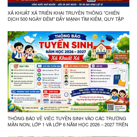
XÃ KHUẤT XÁ TRIỂN KHAI TRUYỀN THÔNG "CHIẾN
DỊCH 500 NGÀY ĐÊM" ĐẨY MẠNH TÌM KIẾM, QUY TẬP
VÀ XÁC ĐỊNH DANH TÍNH HÀI CỐT LIỆT SĨ
THÔNG BÁO VỀ VIÊC TUYỀN SINH VÀO CÁC TRƯỜNG
MẦN NON, LỚP 1 VÀ LỚP 6 NĂM HỌC 2026 – 2027 TRÊN
ĐỊA BÀN XÃ KHUẤT XÁ