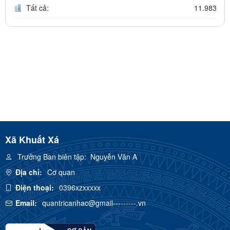
Tất cả:
11.983
Xã Khuất Xá
Trưởng Ban biên tập:
Nguyễn Văn A
Địa chỉ:
Cơ quan
Điện thoại:
0396xzxxxxx
Email:
quantricanhac@gmail---------.vn