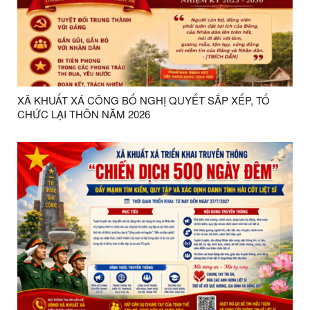
XÃ KHUẤT XÁ CÔNG BỐ NGHỊ QUYẾT SẮP XẾP, TỔ
CHỨC LẠI THÔN NĂM 2026