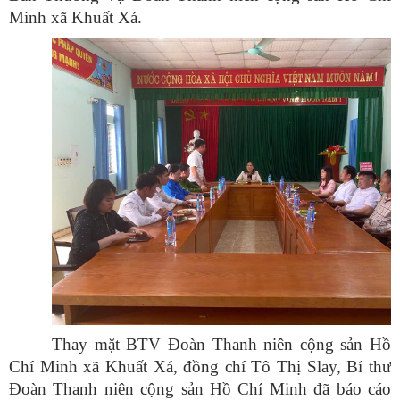
Minh xã Khu
ất X
á.
Thay m
ặt BTV Đo
àn Thanh niên c
ộng sản Hồ
Ch
í Minh xã Khu
ất X
á, đ
ồng ch
í Tô Th
ị Slay, B
í thư
Đoàn Thanh niên c
ộng sản Hồ Ch
í Minh đã báo cáo