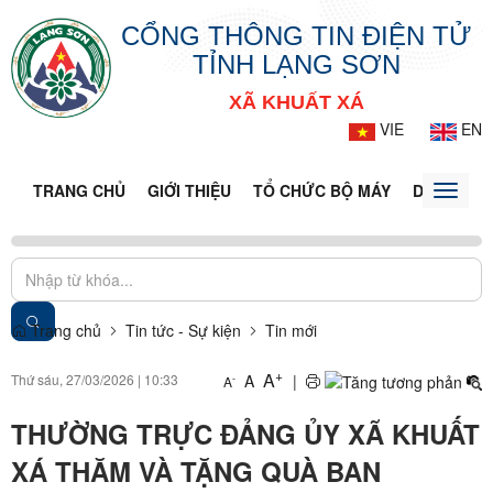
CỔNG THÔNG TIN ĐIỆN TỬ
TỈNH LẠNG SƠN
XÃ KHUẤT XÁ
VIE
EN
TRANG CHỦ
GIỚI THIỆU
TỔ CHỨC BỘ MÁY
DOANH NG
Toggle
naviga
Trang chủ
Tin tức - Sự kiện
Tin mới
+
A
Thứ sáu, 27/03/2026
|
10:33
A
|
-
A
THƯỜNG TRỰC ĐẢNG ỦY XÃ KHUẤT
XÁ THĂM VÀ TẶNG QUÀ BAN