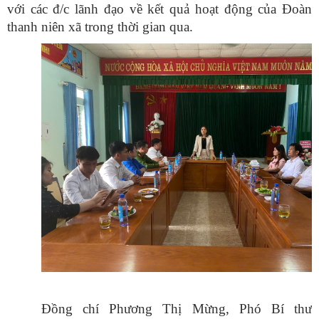
v
ới c
ác đ/c lãnh đ
ạo về kết quả hoạt động của Đo
àn
thanh niên xã trong th
ời gian qua.
Đ
ồng ch
í Phương Th
ị Mừng, Ph
ó Bí thư