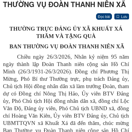
THƯỜNG VỤ ĐOÀN THANH NIÊN XÃ
Đọc bài
Lưu
THƯỜNG TRỰC ĐẢNG ỦY XÃ KHUẤT XÁ
THĂM VÀ TẶNG QUÀ
BAN THƯỜNG VỤ ĐOÀN THANH NIÊN XÃ
Chi
ều ng
ày 26/3/2026, Nhân k
ỷ niệm 95 năm
ng
ày thành l
ập Đo
àn Thanh niên c
ộng sản Hồ Ch
í
Minh (26/3/1931-26/3/2026). Đ
ồng ch
í Phương Th
ị
Mừng, Ph
ó Bí thư Thư
ờng trực, phụ tr
ách Đ
ảng ủy,
Chủ tịch Hội đồng nh
ân dân xã làm trư
ởng Đo
àn, tham
d
ự c
ó Đ
ồng ch
í Nông Th
ị Hảo, Ủy vi
ên BTV Đ
ảng
ủy, Ph
ó Ch
ủ tịch Hội đồng nh
ân dân xã, đ
ồng ch
í L
ộc
Văn Độ, Đảng ủy vi
ên, Phó Ch
ủ tịch UBND x
ã, đ
ồng
ch
í Hoàng Văn Kiên,
Ủy vi
ên BTV Đ
ảng ủy, Chủ tịch
UBMTTQVN x
ã Khu
ất X
á đã đ
ến thăm, ch
úc m
ừng
Ban Thường vụ Đo
àn Thanh niên c
ộng sản Hồ Ch
í