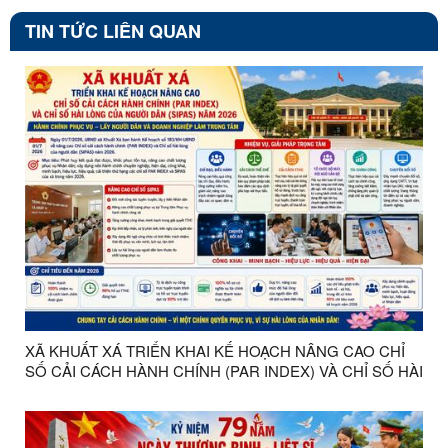
TIN TỨC LIÊN QUAN
XÃ KHUẤT XÁ TRIỂN KHAI KẾ HOẠCH NÂNG CAO CHỈ
SỐ CẢI CÁCH HÀNH CHÍNH (PAR INDEX) VÀ CHỈ SỐ HÀI
LÒNG CỦA NGƯỜI DÂN (SIPAS) NĂM 2026