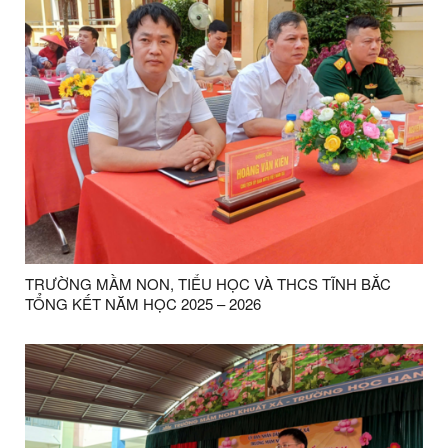
TRƯỜNG MẦM NON, TIỂU HỌC VÀ THCS TĨNH BẮC
TỔNG KẾT NĂM HỌC 2025 – 2026