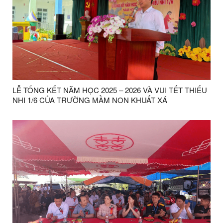
LỄ TỔNG KẾT NĂM HỌC 2025 – 2026 VÀ VUI TẾT THIẾU
NHI 1/6 CỦA TRƯỜNG MẦM NON KHUẤT XÁ