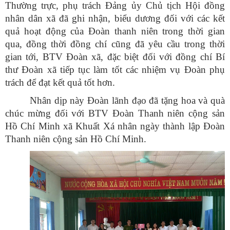
Thư
ờng trực, phụ tr
ách Đ
ảng ủy Chủ tịch Hội đồng
nh
ân dân xã đã ghi nh
ận, biểu dương đối với c
ác k
ết
quả hoạt động của Đo
àn thanh niên trong th
ời gian
qua, đồng thời đồng ch
í cũng đã yêu c
ầu trong thời
gian tới, BTV Đo
àn xã, đ
ặc biệt đối với đồng ch
í Bí
thư Đoàn xã ti
ếp tục l
àm t
ốt c
ác nhi
ệm vụ Đo
àn ph
ụ
tr
ách đ
ể đạt kết quả tốt hơn.
Nhân d
ịp n
ày Đoàn lãnh đ
ạo đ
ã t
ặng hoa v
à quà
chúc m
ừng đối với BTV Đo
àn Thanh niên c
ộng sản
Hồ Ch
í Minh xã Khu
ất X
á nhân ngày thành l
ập Đo
àn
Thanh niên c
ộng sản Hồ Ch
í Minh.