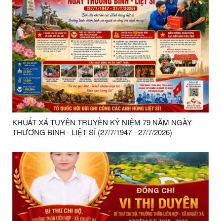
KHUẤT XÁ TUYÊN TRUYỀN KỶ NIỆM 79 NĂM NGÀY
THƯƠNG BINH - LIỆT SĨ (27/7/1947 - 27/7/2026)