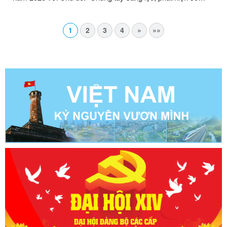
Thalassemia – Không để ai bị bỏ lại phía sau”
1
2
3
4
»
»»