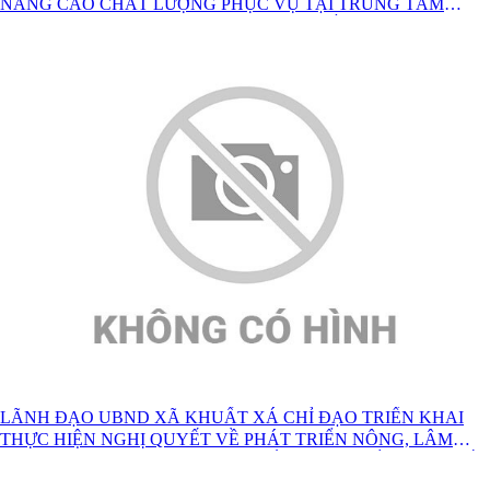
NÂNG CAO CHẤT LƯỢNG PHỤC VỤ TẠI TRUNG TÂM
PHỤC VỤ HÀNH CHÍNH CÔNG XÃ KHUẤT XÁ
LÃNH ĐẠO UBND XÃ KHUẤT XÁ CHỈ ĐẠO TRIỂN KHAI
THỰC HIỆN NGHỊ QUYẾT VỀ PHÁT TRIỂN NÔNG, LÂM
NGHIỆP CHỦ LỰC TẬP TRUNG, BỀN VỮNG GẮN VỚI CHẾ
BIẾN TIÊU THỤ SẢN PHẨM