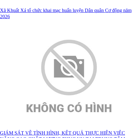
Xã Khuất Xá tổ chức khai mạc huấn luyện Dân quân Cơ động năm
2026
GIÁM SÁT VỀ TÌNH HÌNH, KẾT QUẢ THỰC HIỆN VIỆC