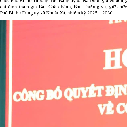
chức Phó Bí thư Thường trực Đảng uỷ xã Na Dương; điều đồng,
chỉ định tham gia Ban Chấp hành, Ban Thường vụ, giữ chức
Phó Bí thư Đảng uỷ xã Khuất Xá, nhiệm kỳ 2025 – 2030.