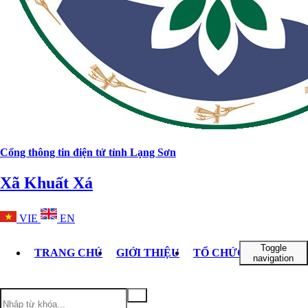
Cổng thông tin điện tử tỉnh Lạng Sơn
Xã Khuất Xá
VIE
EN
Toggle
TRANG CHỦ
GIỚI THIỆU
TỔ CHỨC BỘ MÁY
navigation