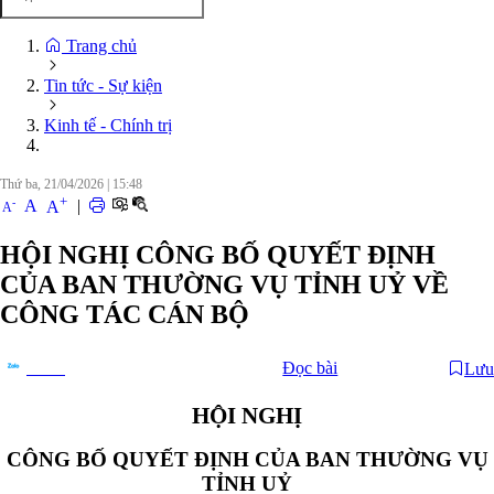
Trang chủ
Tin tức - Sự kiện
Kinh tế - Chính trị
Thứ ba, 21/04/2026
|
15:48
+
-
A
|
A
A
HỘI NGHỊ CÔNG BỐ QUYẾT ĐỊNH
CỦA BAN THƯỜNG VỤ TỈNH UỶ VỀ
CÔNG TÁC CÁN BỘ
Đọc bài
Lưu
Chia sẻ
HỘI NGHỊ
CÔNG BỐ QUYẾT ĐỊNH CỦA BAN THƯỜNG VỤ
TỈNH UỶ