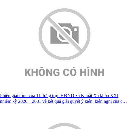
Phiên giải trình của Thường trực HĐND xã Khuất Xá khóa XXI,
nhiệm kỳ 2026 – 2031 về kết quả giải quyết ý kiến, kiến nghị của cử
tri