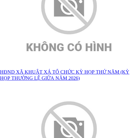
HĐND XÃ KHUẤT XÁ TỔ CHỨC KỲ HỌP THỨ NĂM (KỲ
HỌP THƯỜNG LỆ GIỮA NĂM 2026)