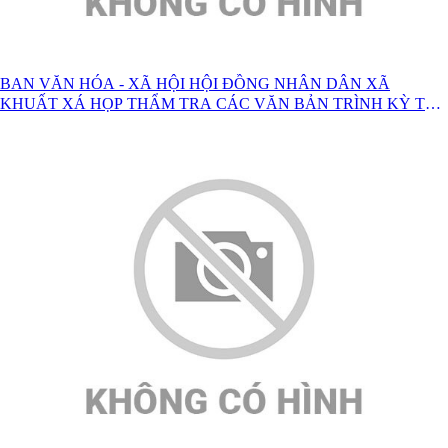
BAN VĂN HÓA - XÃ HỘI HỘI ĐỒNG NHÂN DÂN XÃ
KHUẤT XÁ HỌP THẨM TRA CÁC VĂN BẢN TRÌNH KỲ TẠI
HỌP THƯỜNG LỆ GIỮA NĂM 2026