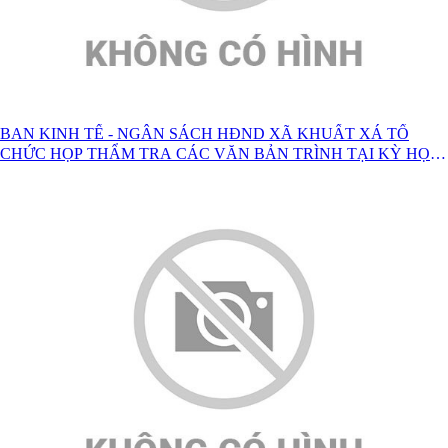
BAN KINH TẾ - NGÂN SÁCH HĐND XÃ KHUẤT XÁ TỔ
CHỨC HỌP THẨM TRA CÁC VĂN BẢN TRÌNH TẠI KỲ HỌP
THƯỜNG LỆ GIỮA NĂM 2026 CỦA HĐND XÃ KHÓA XXI,
NHIỆM KỲ 2026-2031