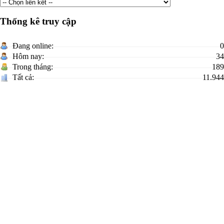
Thống kê truy cập
Đang online:
0
Hôm nay:
34
Trong tháng:
189
Tất cả:
11.944
Xã Khuất Xá
Trưởng Ban biên tập:
Nguyễn Văn A
Địa chỉ:
Cơ quan