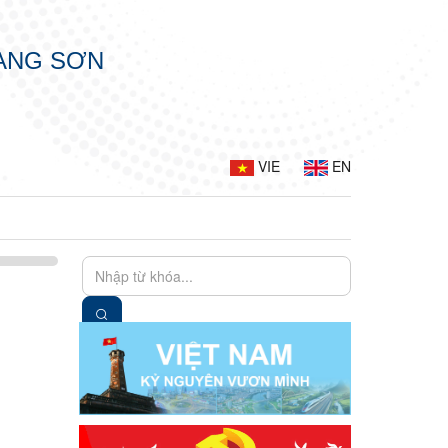
LẠNG SƠN
VIE
EN