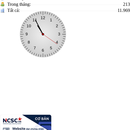
Trong tháng:
213
Tất cả:
11.969
Xã Khuất Xá
Trưởng Ban biên tập:
Nguyễn Văn A
Địa chỉ:
Cơ quan
Điện thoại:
0396xzxxxxx
Email:
quantricanhac@gmail---------.vn