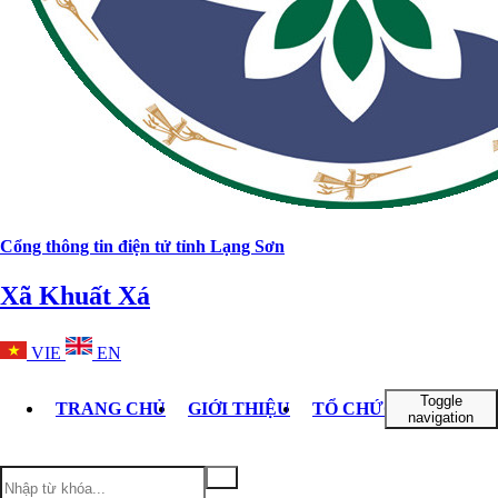
Cổng thông tin điện tử tỉnh Lạng Sơn
Xã Khuất Xá
VIE
EN
Toggle
TRANG CHỦ
GIỚI THIỆU
TỔ CHỨC BỘ MÁY
navigation