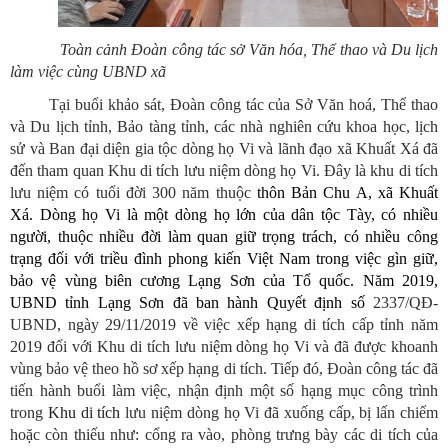
Toàn cảnh Đoàn công tác sở Văn hóa, Thể thao và Du lịch
làm việc cùng UBND xã
Tại buổi khảo sát, Đoàn công tác của Sở Văn hoá, Thể thao
và Du lịch tỉnh, Bảo tàng tỉnh, các nhà nghiên cứu khoa học, lịch
sử và Ban đại diện gia tộc dòng họ Vi và lãnh đạo xã Khuất Xá đã
đến tham quan Khu di tích lưu niệm dòng họ Vi. Đây là
khu di tích
lưu niệm có tuổi đời 300 năm thuộc
thôn Bản Chu A, xã Khuất
Xá.
Dòng họ Vi là một dòng họ lớn của dân tộc Tày, có nhiều
người, thuộc nhiều đời làm quan giữ trọng trách, có nhiều công
trạng đối với triều đình phong kiến Việt Nam trong việc gìn giữ,
bảo vệ vùng biên cương Lạng Sơn của Tổ quốc. Năm 2019,
UBND tỉnh Lạng Sơn đã ban hành Quyết định số
2337/QĐ-
UBND, ngày 29/11/2019 về việc xếp hạng di tích cấp tỉnh năm
2019 đối với Khu di tích lưu niệm dòng họ Vi và đã được khoanh
vùng bảo vệ theo hồ sơ xếp hạng di tích. Tiếp đó, Đoàn công tác đã
tiến hành buổi làm việc, nhận định một số hạng mục công trình
trong
Khu di tích
lưu niệm dòng họ Vi
đã xuống cấp, bị lấn chiếm
hoặc còn thiếu như: cổng ra vào, phòng trưng bày các di tích của