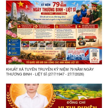
KHUẤT XÁ TUYÊN TRUYỀN KỶ NIỆM 79 NĂM NGÀY
THƯƠNG BINH - LIỆT SĨ (27/7/1947 - 27/7/2026)