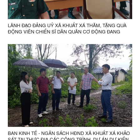
LÃNH ĐẠO ĐẢNG UỶ XÃ KHUẤT XÁ THĂM, TẶNG QUÀ
ĐỘNG VIÊN CHIẾN SĨ DÂN QUÂN CƠ ĐỘNG ĐANG
THAM GIA HUẤN LUYỆN NĂM 2026
BAN KINH TẾ - NGÂN SÁCH HĐND XÃ KHUẤT XÁ KHẢO
SÁT TẠI THỰC ĐỊA CÁC CÔNG TRÌNH, DỰ ÁN DỰ KIẾN