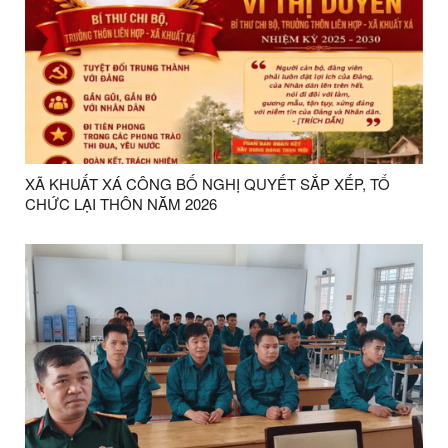
XÃ KHUẤT XÁ CÔNG BỐ NGHỊ QUYẾT SẮP XẾP, TỔ
CHỨC LẠI THÔN NĂM 2026