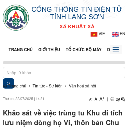
CỔNG THÔNG TIN ĐIỆN TỬ
TỈNH LẠNG SƠN
XÃ KHUẤT XÁ
VIE
EN
TRANG CHỦ
GIỚI THIỆU
TỔ CHỨC BỘ MÁY
DOANH NG
Toggle
naviga
Trang chủ
Tin tức - Sự kiện
Văn hoá xã hội
+
A
Thứ ba, 22/07/2025
|
14:31
A
|
-
A
Khảo sát về việc trùng tu Khu di tích
lưu niệm dòng họ Vi, thôn bản Chu