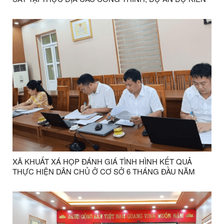
THỰC HIỆN ĐẦU TƯ CÔNG TRÊN ĐỊA BÀN XÃ
XÃ KHUẤT XÁ HỌP ĐÁNH GIÁ TÌNH HÌNH KẾT QUẢ
THỰC HIỆN DÂN CHỦ Ở CƠ SỞ 6 THÁNG ĐẦU NĂM
2026, NHIỆM VỤ TRỌNG TÂM 6 THÁNG CUỐI NĂM 2026