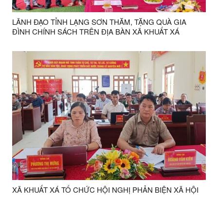
LÃNH ĐẠO TỈNH LẠNG SƠN THĂM, TẶNG QUÀ GIA
ĐÌNH CHÍNH SÁCH TRÊN ĐỊA BÀN XÃ KHUẤT XÁ
XÃ KHUẤT XÁ TỔ CHỨC HỘI NGHỊ PHẢN BIỆN XÃ HỘI