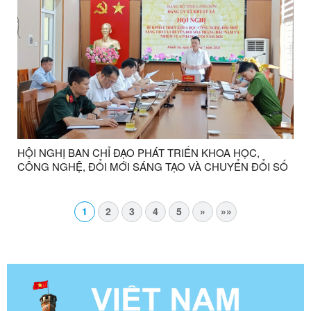
HỘI NGHỊ BAN CHỈ ĐẠO PHÁT TRIỂN KHOA HỌC,
CÔNG NGHỆ, ĐỔI MỚI SÁNG TẠO VÀ CHUYỂN ĐỔI SỐ
XÃ KHUẤT XÁ ĐÁNH GIÁ KẾT QUẢ 6 THÁNG ĐẦU NĂM,
TRIỂN KHAI NHIỆM VỤ 6 THÁNG CUỐI NĂM 2026
1
2
3
4
5
»
»»