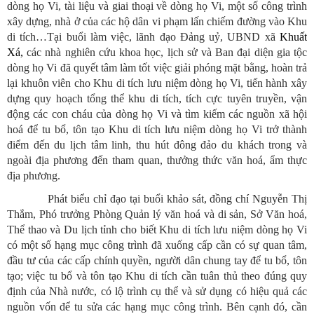
dòng họ Vi, tài liệu và giai thoại về dòng họ Vi, một số công trình
xây dựng, nhà ở của các hộ dân vi phạm lấn chiếm đường vào
Khu
di tích…Tại buổi làm việc, lãnh đạo
Đảng uỷ, UBND xã
Khuất
Xá,
các nhà nghiên cứu khoa học, lịch sử và Ban đại diện gia tộc
dòng họ Vi đã quyết tâm làm tốt việc giải phóng mặt bằng, hoàn trả
lại khuôn viên cho Khu di tích lưu niệm dòng họ Vi, tiến hành xây
dựng quy hoạch tổng thể khu di tích, tích cực tuyên truyền, vận
động các con cháu của dòng họ Vi và tìm kiếm các nguồn xã hội
hoá để tu bổ, tôn tạo
Khu di tích lưu niệm dòng họ Vi trở thành
điểm đến du lịch tâm linh, thu hút đông đảo du khách trong và
ngoài địa phương đến tham quan, thưởng thức văn hoá, ẩm thực
địa phương.
Phát biểu chỉ đạo tại buổi khảo sát,
đồng chí Nguyễn Thị
Thắm, Phó trưởng Phòng Quản lý văn hoá và di sản, Sở Văn hoá,
Thể thao và Du lịch tỉnh cho biết Khu di tích lưu niệm dòng họ Vi
có một số hạng mục công trình đã xuống cấp cần có sự quan tâm,
đầu tư của các cấp chính quyền, người dân chung tay để tu bổ, tôn
tạo; việc tu bổ và tôn tạo Khu di tích cần tuân thủ theo đúng quy
định của Nhà nước, có lộ trình cụ thể và sử dụng có hiệu quả các
nguồn vốn để tu sửa các hạng mục công trình. Bên cạnh đó, cần